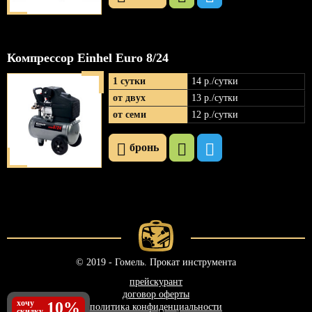
Компрессор Einhel Euro 8/24
1 сутки
14 р
./сутки
от двух
13 р
./сутки
от семи
12 р
./сутки
бронь
© 2019 - Гомель. Прокат инструмента
прейскурант
договор оферты
хочу
10%
политика конфиденциальности
скидку