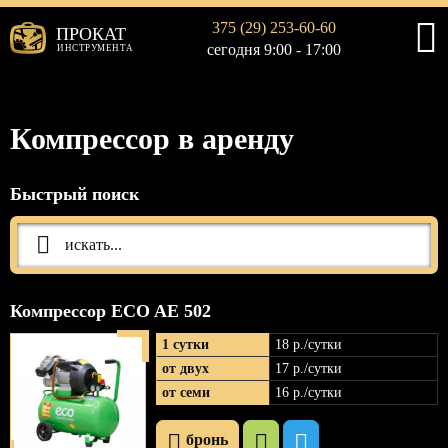
375 (29) 253-60-60
ПРОКАТ
сегодня 9:00 - 17:00
ИНСТРУМЕНТА
Компрессор в аренду
Быстрый поиск
Компрессор ECO AE 502
1 сутки
18 р
./сутки
от двух
17 р
./сутки
от семи
16 р
./сутки
бронь