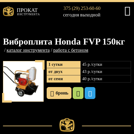
375 (29) 253-60-60
ПРОКАТ
сегодня выходной
ИНСТРУМЕНТА
Виброплита Honda FVP 150кг
каталог инструмента
работа с бетоном
1 сутки
45 р
./сутки
от двух
43 р
./сутки
от семи
40 р
./сутки
бронь