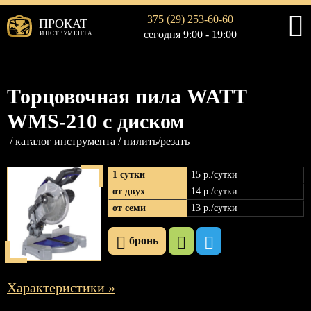
375 (29) 253-60-60
ПРОКАТ
сегодня 9:00 - 19:00
ИНСТРУМЕНТА
Торцовочная пила WATT
WMS-210 с диском
каталог инструмента
пилить/резать
1 сутки
15 р
./сутки
от двух
14 р
./сутки
от семи
13 р
./сутки
бронь
Характеристики »