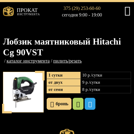
375 (29) 253-60-60
ПРОКАТ
сегодня 9:00 - 19:00
ИНСТРУМЕНТА
Лобзик маятниковый Hitachi
Cg 90VST
каталог инструмента
пилить/резать
1 сутки
10 р
./сутки
от двух
9 р
./сутки
от семи
8 р
./сутки
бронь