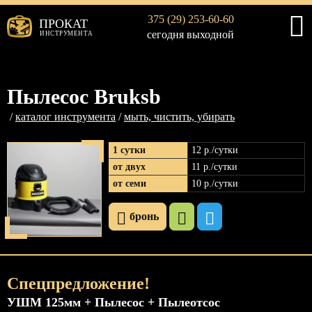
375 (29) 253-60-60
ПРОКАТ
сегодня выходной
ИНСТРУМЕНТА
Пылесос Bruksb
каталог инструмента
мыть, чистить, убирать
1 сутки
12 р
./сутки
от двух
11 р
./сутки
от семи
10 р
./сутки
бронь
Спецпредложение!
УШМ 125мм + Пылесос + Пылеотсос