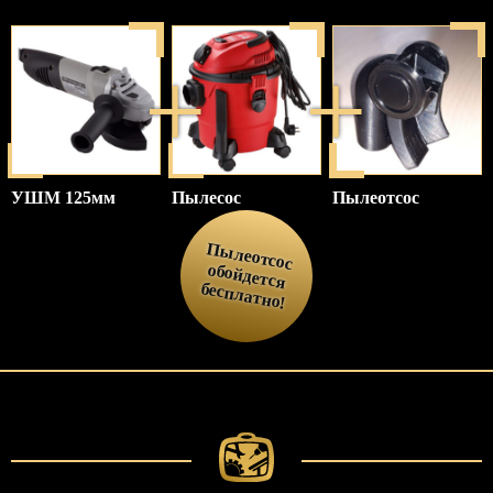
УШМ 125мм
Пылесос
Пылеотсос
П
ы
леотсос
обойдется
бесплатно!