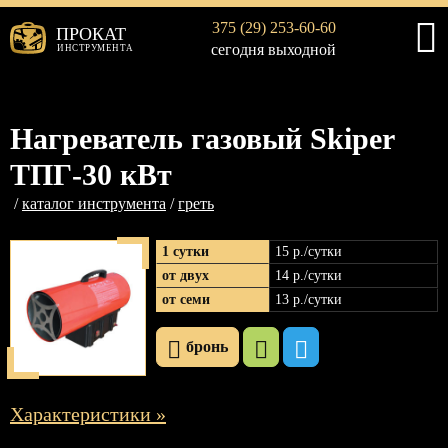
375 (29) 253-60-60
ПРОКАТ
сегодня выходной
ИНСТРУМЕНТА
Нагреватель газовый Skiper
ТПГ-30 кВт
каталог инструмента
греть
1 сутки
15 р
./сутки
от двух
14 р
./сутки
от семи
13 р
./сутки
бронь
Характеристики »