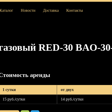
Каталог
Новости
Доставка
Контакты
 газовый RED-30 BAO-30
Стоимость аренды
1 сутки
от двух
15 р
уб
./сутки
14 р
уб
./сутки