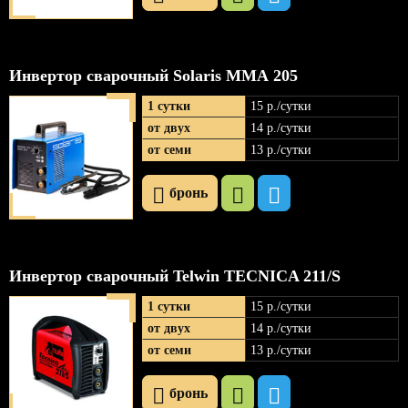
Инвертор сварочный Solaris ММА 205
1 сутки
15 р
./сутки
от двух
14 р
./сутки
от семи
13 р
./сутки
бронь
Инвертор сварочный Telwin TECNICA 211/S
1 сутки
15 р
./сутки
от двух
14 р
./сутки
от семи
13 р
./сутки
бронь