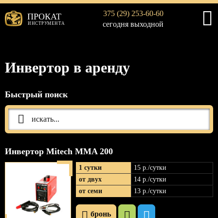
375 (29) 253-60-60
ПРОКАТ
сегодня выходной
ИНСТРУМЕНТА
Инвертор в аренду
Быстрый поиск
Инвертор Mitech MMA 200
1 сутки
15 р
./сутки
от двух
14 р
./сутки
от семи
13 р
./сутки
бронь